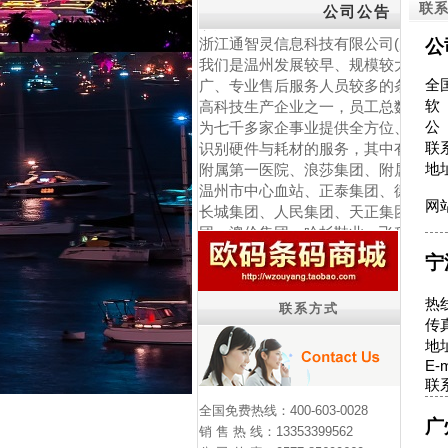
联
欢迎
来到
公司公告
浙江通智灵信息科技有限公司(原欧洋
公
我们是温州发展较早、规模较大、服
广、专业售后服务人员较多的条码标
全国
高科技生产企业之一，员工总数70多
软 
为七千多家企事业提供全方位、多层
公 
识别硬件与耗材的服务，其中有温州
联系
附属第一医院、浪莎集团、附属第二
地
温州市中心血站、正泰集团、德力西
长城集团、人民集团、天正集团、康
网
团、澳伦集团、哈杉鞋业、飞科集团
村食品、欧麦食品等众多知名企业，
宁
质的标签。我公司成立至今已发展为
超五千万、创利税超四百万的稳步迅
热线
中的小型企业。
联系方式
传真
自成立以来，欧洋公司始终以客户利
地
工利益、社会利益、环境利益、股东
E-
至高利益的经营理念，视推动中国企
联系
自动识别信息化为已任。
公司经过几年来的成长和发展，通过
全国免费热线：400-603-0028
广
知名企业进行密切合作，日本东芝条
销 售 热 线：13353399562