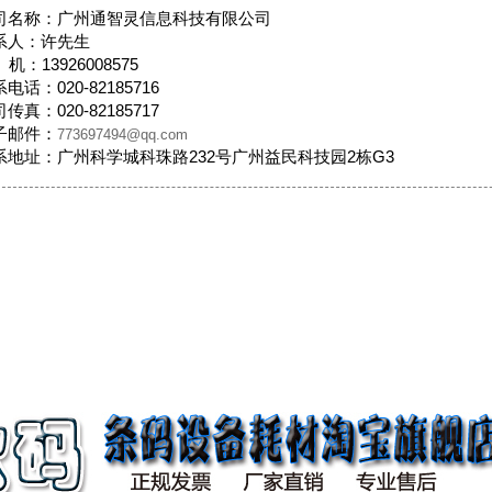
备产品
司名称：广州通智灵信息科技有限公司
公司合
系人：许先生
机：13926008575
用，及
电话：020-82185716
实现企
传真：020-82185717
子邮件：
773697494@qq.com
系地址：
广州科学城科珠路232号广州益民科技园2栋G3