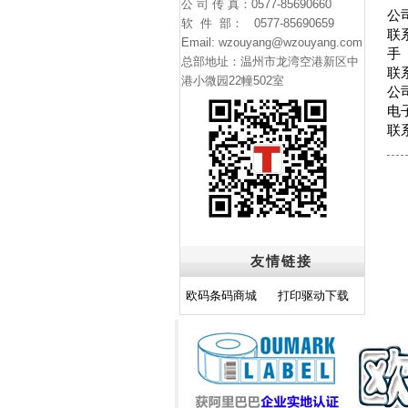
机浙江一级代理，使我公司对条码设
公 司 传 真：0577-85690660
公
的技术研究更加深入，并与国外知名
软 件 部： 0577-85690659
联
作共同生产条码打印设备。
Email:
wzouyang@wzouyang.com
手 
公司现阶段致力于特种行业的标签应
总部地址：温州市龙湾空港新区中
联系
自动识别应用软件和设备的开发,力争
港小微园22幢502室
公司
业新的增加点。
电
联
友情链接
欧码条码商城
打印驱动下载