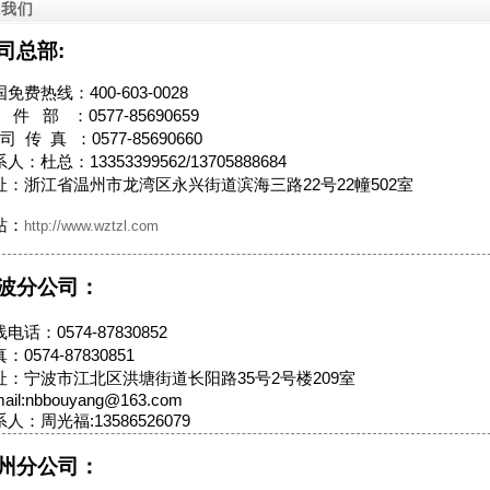
系我们
条码)
，
司总部:
务网络
签应用
免费热线：400-603-0028
人，已
件 部 ：0577-85690659
面自动
司 传 真 ：0577-85690660
医学院
人：杜总：13353399562/13705888684
医院、
址：浙江省温州市龙湾区永兴街道滨海三路22号22幢502室
集团、
奈集
站：
http://www.wztzl.com
、桂香
提供优
波分公司：
年产值
速发展
电话：0574-87830852
：0574-87830851
益、员
址：宁波市江北区洪塘街道长阳路35号2号楼209室
利益为
mail:nbbouyang@163.com
业产品
人：周光福:13586526079
与国际
州分公司：
码打印