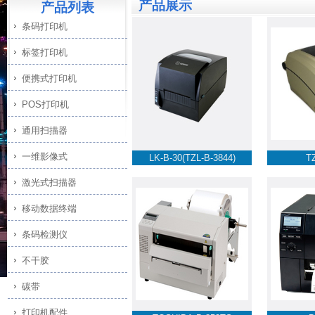
产品展示
产品列表
条码打印机
标签打印机
便携式打印机
POS打印机
通用扫描器
一维影像式
LK-B-30(TZL-B-3844)
T
激光式扫描器
移动数据终端
条码检测仪
不干胶
碳带
打印机配件