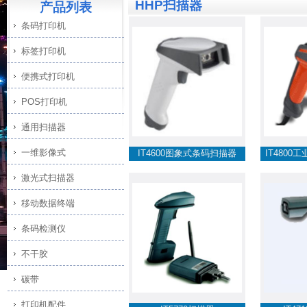
HHP扫描器
产品列表
条码打印机
标签打印机
便携式打印机
POS打印机
通用扫描器
一维影像式
IT4600图象式条码扫描器
IT480
激光式扫描器
移动数据终端
条码检测仪
不干胶
碳带
打印机配件