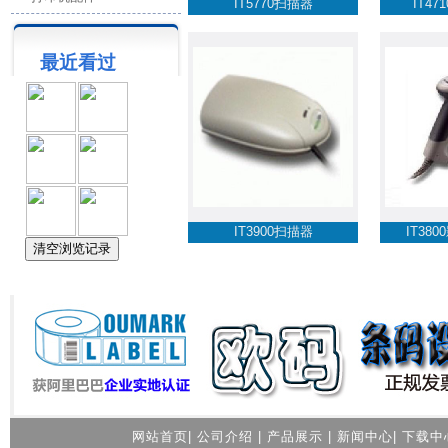
IT5770扫描器
IT4
最近看过
IT3900扫描器
IT38
网站首页
|
公司介绍
|
产品展示
|
新闻中心
|
下载中