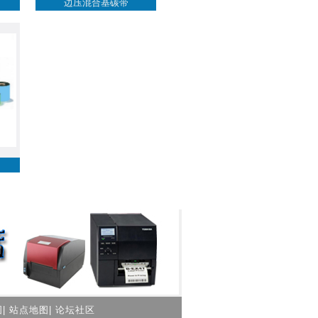
边压混合基碳带
图
|
站点地图
|
论坛社区