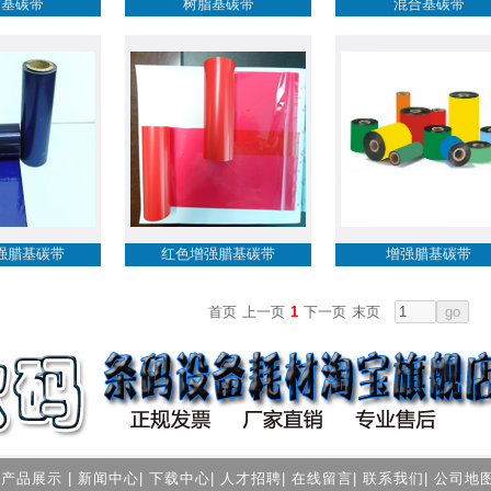
脂基碳带
树脂基碳带
混合基碳带
强腊基碳带
红色增强腊基碳带
增强腊基碳带
首页
上一页
1
下一页
末页
|
产品展示
|
新闻中心
|
下载中心
|
人才招聘
|
在线留言
|
联系我们
|
公司地