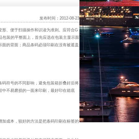
发布时间：
2012-08-23
变形、便于扫描操作和识读为准则。应符合G
在商品包装的平整面上，首先应选在包装主显示面
示面的背面；商品条码必须印刷在没有被遮盖
码符号的不同影响，避免包装箱折叠好后将
程中不易磨损的一面来印刷，最好印在箱底
加成本，较好的方法是把条码印刷在标签的