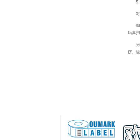
5、
对于
如果
码离扫
另外
楞、皱